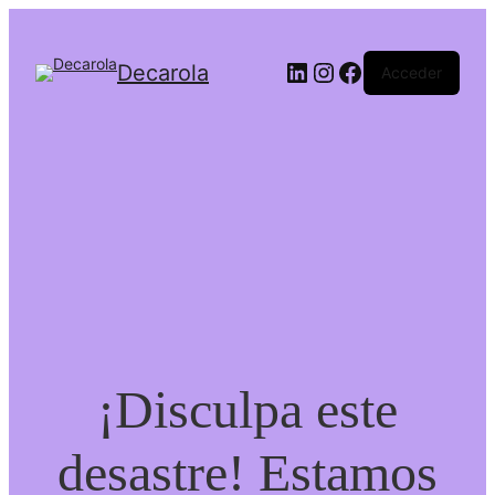
LinkedIn
Instagram
Facebook
Decarola
Acceder
¡Disculpa este
desastre! Estamos