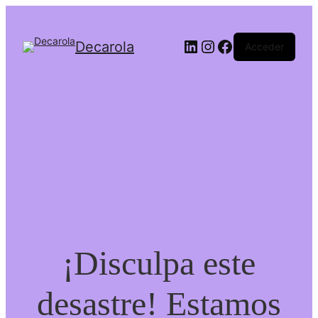
LinkedIn
Instagram
Facebook
Decarola
Acceder
¡Disculpa este
desastre! Estamos