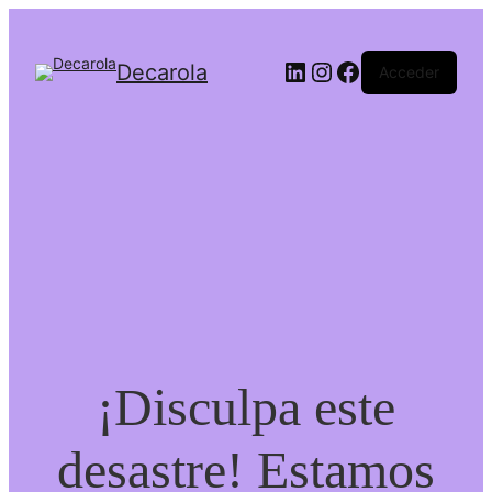
LinkedIn
Instagram
Facebook
Decarola
Acceder
¡Disculpa este
desastre! Estamos