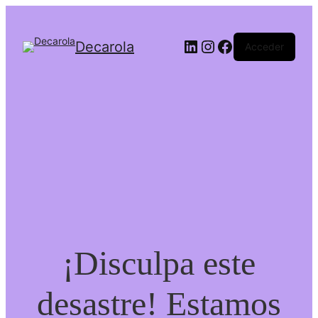
LinkedIn
Instagram
Facebook
Decarola
Acceder
¡Disculpa este
desastre! Estamos