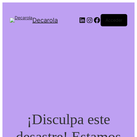
LinkedIn
Instagram
Facebook
Decarola
Acceder
¡Disculpa este
desastre! Estamos