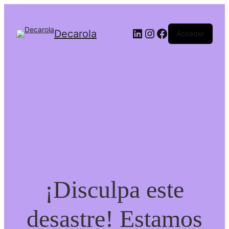
LinkedIn
Instagram
Facebook
Decarola
Acceder
¡Disculpa este
desastre! Estamos