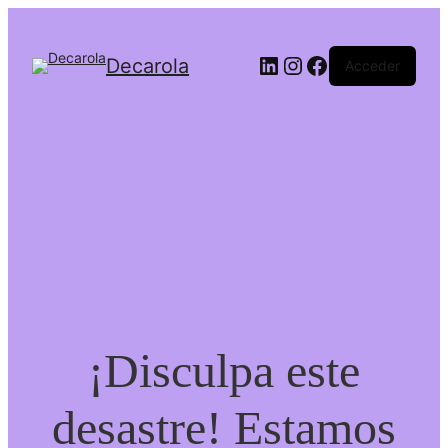
LinkedIn
Instagram
Facebook
Decarola
Acceder
¡Disculpa este
desastre! Estamos