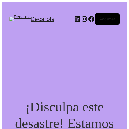
LinkedIn
Instagram
Facebook
Decarola
Acceder
¡Disculpa este
desastre! Estamos