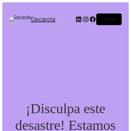
LinkedIn
Instagram
Facebook
Decarola
Acceder
¡Disculpa este
desastre! Estamos