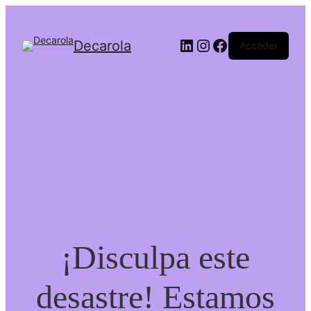
LinkedIn
Instagram
Facebook
Decarola
Acceder
¡Disculpa este
desastre! Estamos