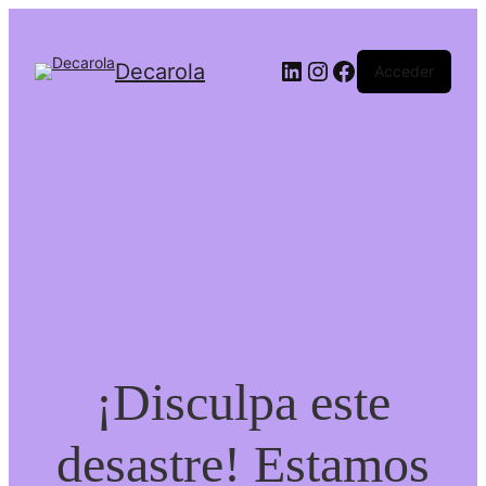
LinkedIn
Instagram
Facebook
Decarola
Acceder
¡Disculpa este
desastre! Estamos