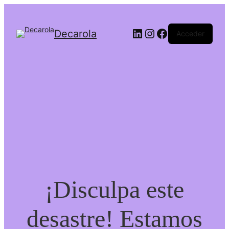
LinkedIn
Instagram
Facebook
Decarola
Acceder
¡Disculpa este
desastre! Estamos