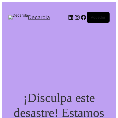
LinkedIn
Instagram
Facebook
Decarola
Acceder
¡Disculpa este
desastre! Estamos