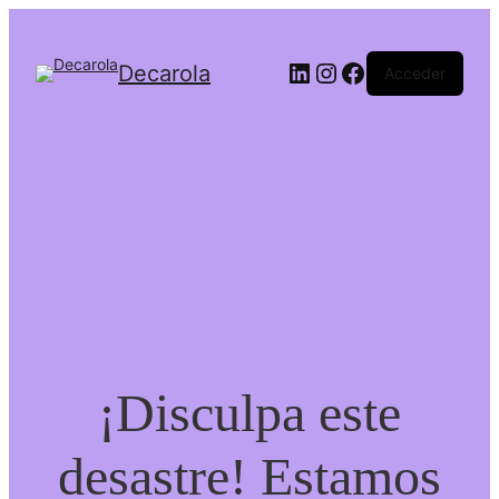
LinkedIn
Instagram
Facebook
Decarola
Acceder
¡Disculpa este
desastre! Estamos