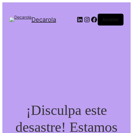
LinkedIn
Instagram
Facebook
Decarola
Acceder
¡Disculpa este
desastre! Estamos