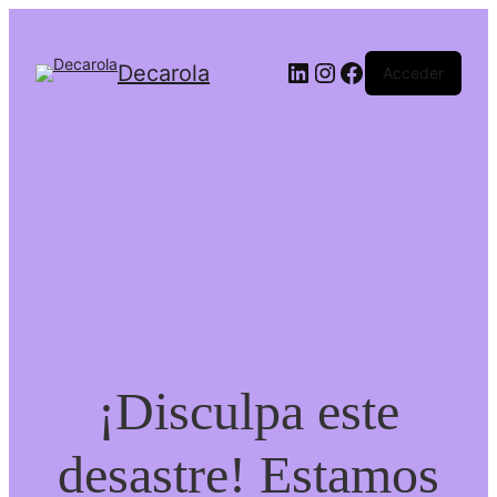
LinkedIn
Instagram
Facebook
Decarola
Acceder
¡Disculpa este
desastre! Estamos