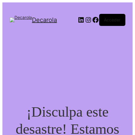
LinkedIn
Instagram
Facebook
Decarola
Acceder
¡Disculpa este
desastre! Estamos