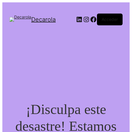
LinkedIn
Instagram
Facebook
Decarola
Acceder
¡Disculpa este
desastre! Estamos