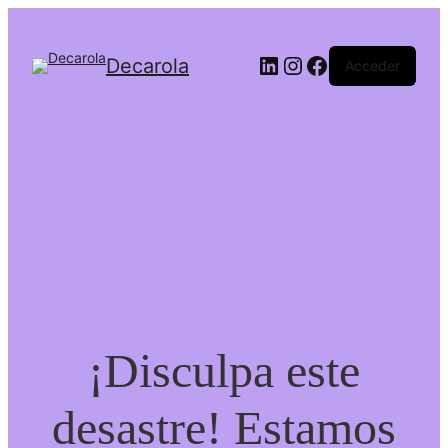
LinkedIn
Instagram
Facebook
Decarola
Acceder
¡Disculpa este
desastre! Estamos